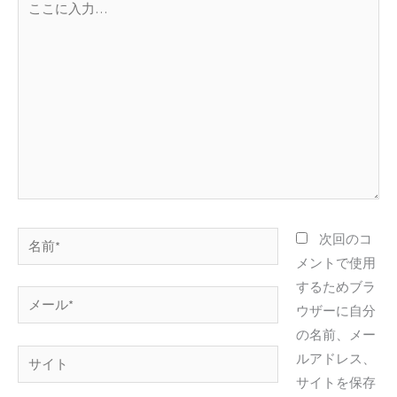
こ
に
入
力…
名
次回のコ
前
メントで使用
*
するためブラ
メ
ウザーに自分
ー
の名前、メー
ル
サ
ルアドレス、
*
イ
サイトを保存