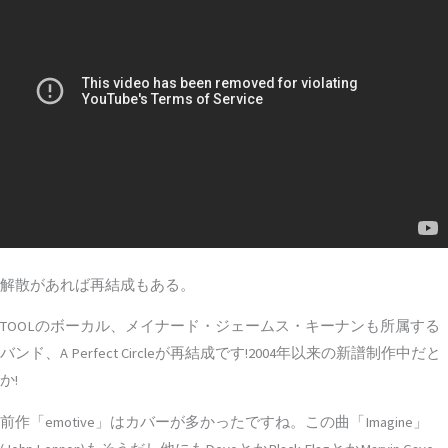
解散があれば再結成もある。
TOOLのボーカル、メイナード・ジェームス・キーナンも所属する
バンド、A Perfect Circleが再結成です!2004年以来の新譜制作中だと
か!
前作「emotive」はカバーが多かったですね。この曲「Imagine」