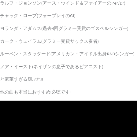
ラルフ・ジョンソン(アース・ウインド＆ファイアーのPer/Dr)
チャック・ローブ(フォープレイのGt)
ヨランダ・アダムス(過去4回グラミー受賞のゴスペルシンガー)
カーク・ウェイラム(グラミー受賞サックス奏者)
ルーベン・スタッダード(アメリカン・アイドル出身R&Bシンガー)
ノア・イースト(ネイザンの息子であるピアニスト)
と豪華すぎる顔ぶれ!!
他の曲も本当におすすめ!必聴です!