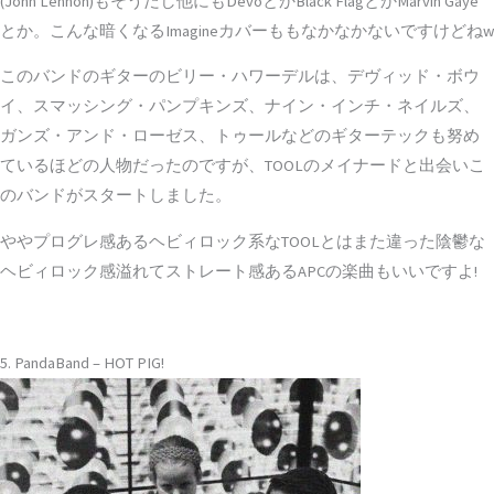
(John Lennon)もそうだし他にもDevoとかBlack FlagとかMarvin Gaye
とか。こんな暗くなるImagineカバーももなかなかないですけどねw
このバンドのギターのビリー・ハワーデルは、デヴィッド・ボウ
イ、スマッシング・パンプキンズ、ナイン・インチ・ネイルズ、
ガンズ・アンド・ローゼス、トゥールなどのギターテックも努め
ているほどの人物だったのですが、TOOLのメイナードと出会いこ
のバンドがスタートしました。
ややプログレ感あるヘビィロック系なTOOLとはまた違った陰鬱な
ヘビィロック感溢れてストレート感あるAPCの楽曲もいいですよ!
5. PandaBand – HOT PIG!