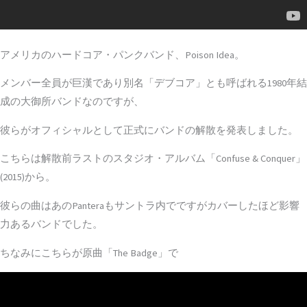
アメリカのハードコア・パンクバンド、Poison Idea。
メンバー全員が巨漢であり別名「デブコア」とも呼ばれる1980年結
成の大御所バンドなのですが、
彼らがオフィシャルとして正式にバンドの解散を発表しました。
こちらは解散前ラストのスタジオ・アルバム「Confuse & Conquer」
(2015)から。
彼らの曲はあのPanteraもサントラ内でですがカバーしたほど影響
力あるバンドでした。
ちなみにこちらが原曲「The Badge」で