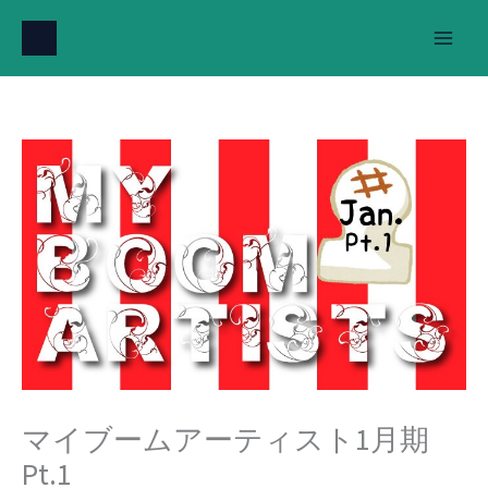
内
容
を
ス
キ
ッ
プ
マイブームアーティスト1月期
Pt.1