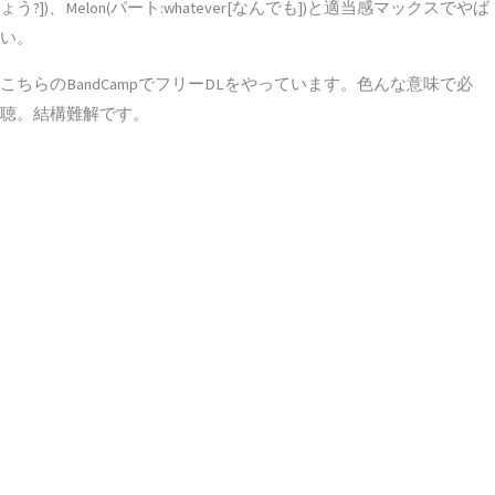
ょう?])、Melon(パート:whatever[なんでも])と適当感マックスでやば
い。
こちらのBandCampでフリーDLをやっています。色んな意味で必
聴。結構難解です。