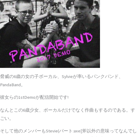
脅威の6歳の女の子ボーカル、Sylvieが率いるパンクバンド、
PandaBand。
彼女らの1stDemoが配信開始です!
なんとこの6歳少女、ボーカルだけでなく作曲もするのである。す
ごい。
そして他のメンバーもStevie(パート:axe[斧以外の意味ってなんでし