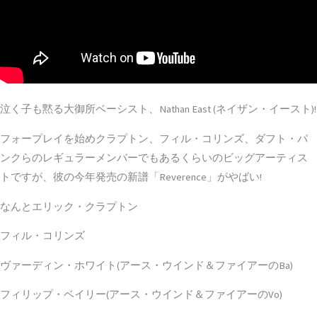
泣く子も黙る大御所ベーシスト、Nathan East (ネイザン・イースト)!
フォープレイを始めクラプトン、フィル・コリンズ、ダフト・パ
ンクらのレギュラーメンバーでもあるくらいのビッグアーティス
トですが、彼の今年発売の新譜「Reverence」がやばい!
なんとエリック・クラプトン
フィル・コリンズ
ヴァーディン・ホワイト(アース・ウインド＆ファイアーのBa)
フィリップ・ベイリー(アース・ウインド＆ファイアーのVo)