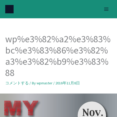
内
容
を
ス
キ
wp%e3%82%a2%e3%83%
ッ
プ
bc%e3%83%86%e3%82%
a3%e3%82%b9%e3%83%
88
コメントする
/ By
wpmaster
/
2016年11月8日