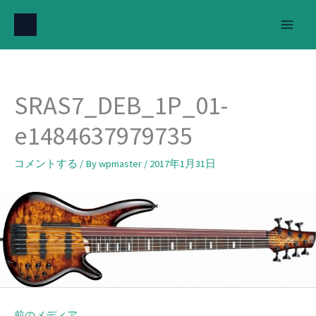
内
容
を
ス
キ
SRAS7_DEB_1P_01-
ッ
プ
e1484637979735
コメントする
/ By
wpmaster
/
2017年1月31日
←
前のメディア