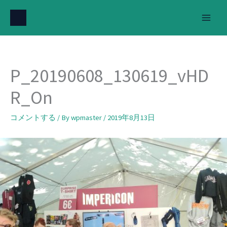
内
容
を
ス
キ
P_20190608_130619_vHD
ッ
プ
R_On
コメントする
/ By
wpmaster
/
2019年8月13日