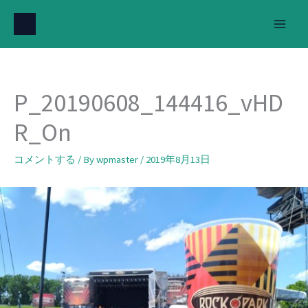
内
容
を
ス
キ
P_20190608_144416_vHD
ッ
プ
R_On
コメントする
/ By
wpmaster
/
2019年8月13日