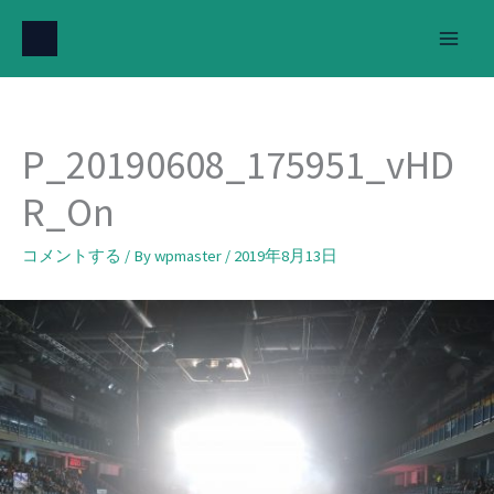
内
容
を
ス
キ
P_20190608_175951_vHD
ッ
プ
R_On
コメントする
/ By
wpmaster
/
2019年8月13日