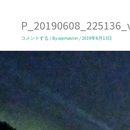
内
容
を
P_20190608_225136_
ス
キ
コメントする
/ By
wpmaster
/
2019年8月13日
ッ
プ