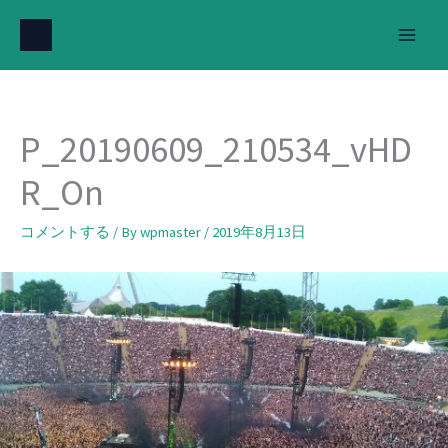
内
容
を
ス
キ
P_20190609_210534_vHD
ッ
プ
R_On
コメントする
/ By
wpmaster
/
2019年8月13日