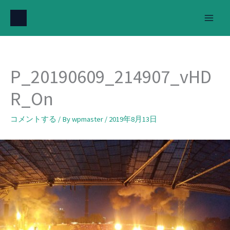
内
容
を
ス
キ
P_20190609_214907_vHD
ッ
プ
R_On
コメントする
/ By
wpmaster
/
2019年8月13日