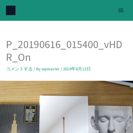
内
容
を
ス
キ
P_20190616_015400_vHD
ッ
プ
R_On
コメントする
/ By
wpmaster
/
2019年8月13日