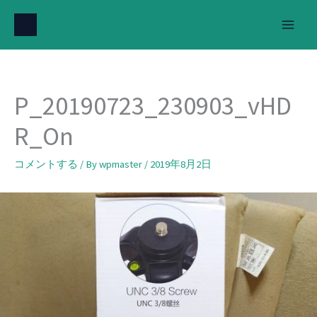
内
容
を
ス
キ
P_20190723_230903_vHD
ッ
プ
R_On
コメントする
/ By
wpmaster
/
2019年8月2日