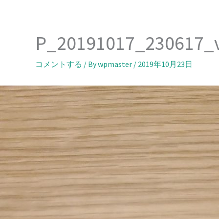
内
容
を
P_20191017_230617
ス
キ
コメントする
/ By
wpmaster
/
2019年10月23日
ッ
プ