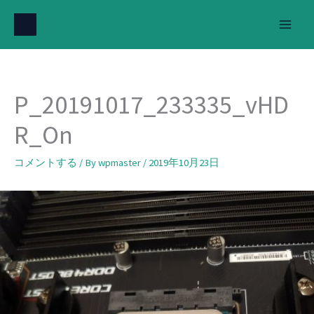
内
容
を
ス
キ
P_20191017_233335_vHD
ッ
プ
R_On
コメントする
/ By
wpmaster
/
2019年10月23日