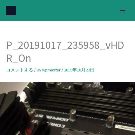
内
容
を
ス
キ
P_20191017_235958_vHD
ッ
プ
R_On
コメントする
/ By
wpmaster
/
2019年10月23日