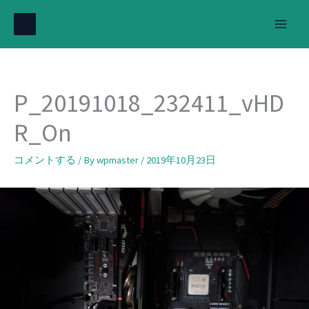
内
容
を
ス
キ
P_20191018_232411_vHD
ッ
プ
R_On
コメントする
/ By
wpmaster
/
2019年10月23日