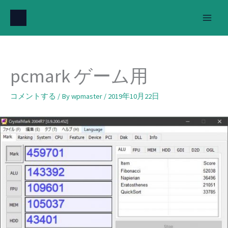
内
容
を
ス
キ
pcmark ゲーム用
ッ
プ
コメントする
/ By
wpmaster
/
2019年10月22日