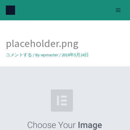
内
容
を
ス
キ
placeholder.png
ッ
プ
コメントする
/ By
wpmaster
/
2018年5月24日