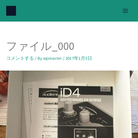
内
容
を
ス
キ
ファイル_000
ッ
プ
コメントする
/ By
wpmaster
/
2017年1月5日