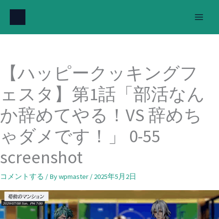
内
容
を
ス
キ
【ハッピークッキングフ
ッ
プ
ェスタ】第1話「部活なん
か辞めてやる！VS 辞めち
ゃダメです！」 0-55
screenshot
コメントする
/ By
wpmaster
/
2025年5月2日