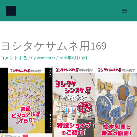
内
容
を
ス
キ
ヨシタケサムネ用169
ッ
プ
コメントする
/ By
wpmaster
/
2025年6月13日