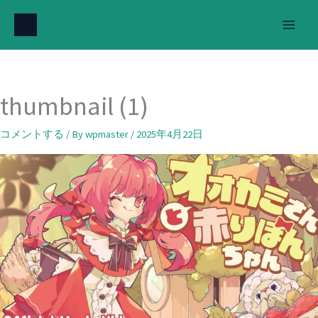
内
容
を
ス
キ
thumbnail (1)
ッ
プ
コメントする
/ By
wpmaster
/
2025年4月22日