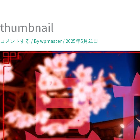
内
容
を
thumbnail
ス
キ
コメントする
/ By
wpmaster
/
2025年5月21日
ッ
プ