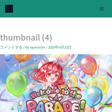
内
容
を
ス
キ
thumbnail (4)
ッ
プ
コメントする
/ By
wpmaster
/
2025年4月22日