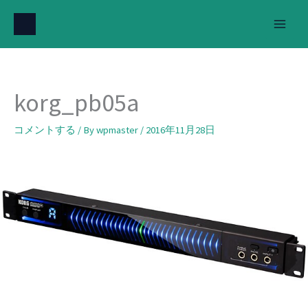
内
容
を
ス
キ
korg_pb05a
ッ
プ
コメントする
/ By
wpmaster
/
2016年11月28日