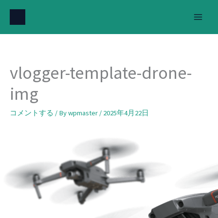
内
容
を
ス
キ
vlogger-template-drone-
ッ
プ
img
コメントする
/ By
wpmaster
/
2025年4月22日