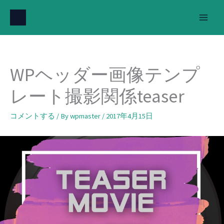
内
容
を
ス
キ
WPヘッダー画像テンプ
ッ
プ
レート撮影関係teaser
コメントする
/ By
wpmaster
/
2017年4月15日