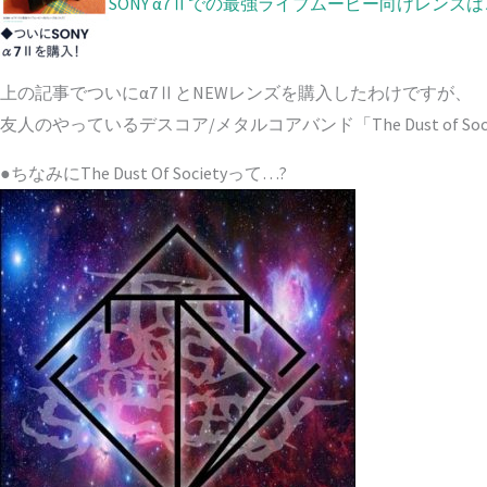
SONY α7Ⅱでの最強ライブムービー向けレンズ
上の記事でついにα7ⅡとNEWレンズを購入したわけですが、
友人のやっているデスコア/メタルコアバンド「The Dust of 
●ちなみにThe Dust Of Societyって…?