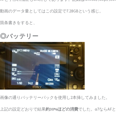
動画のデータ量としてはこの設定で7.28GBという感じ。
箇条書きをすると、
◎バッテリー
画像の通りバッテリーパックを使用し2本挿してみました。
上記の設定どおりで結果
約30%ほどの消費
でした。α7ならA