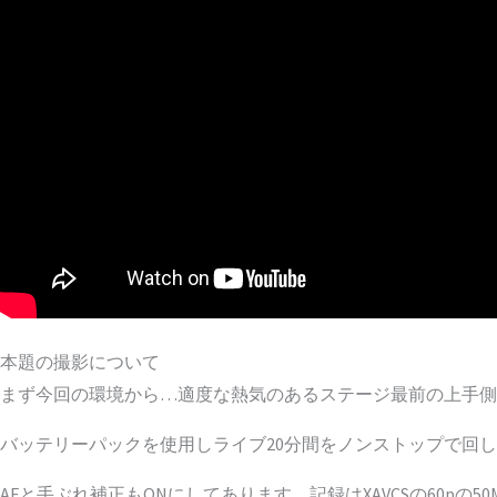
本題の撮影について
まず今回の環境から…適度な熱気のあるステージ最前の上手側
バッテリーパックを使用しライブ20分間をノンストップで回
AFと手ぶれ補正もONにしてあります。記録はXAVCSの60pの5