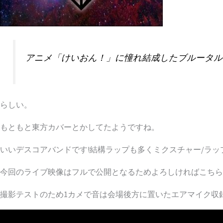
アニメ「けいおん！」に憧れ結成したブルータル
らしい。
もともと東方カバーとかしてたようですね。
いいデスコアバンドです!結構ラップも多くミクスチャー/ラッ
今回のライブ映像はフルで公開となるためよろしければこちら
撮影テストのため1カメで音は会場後方に置いたエアマイク収録