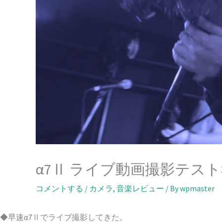
α7Ⅱ ライブ動画撮影テス
コメントする
/
カメラ
,
音楽レビュー
/ By
wpmaster
◆早速α7Ⅱでライブ撮影してきた。