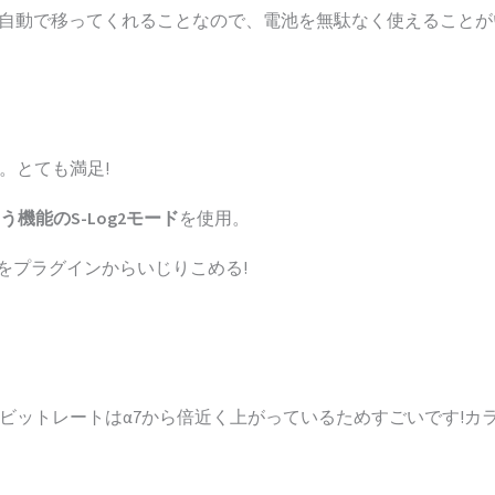
に自動で移ってくれることなので、電池を無駄なく使えることが
。とても満足!
機能のS-Log2モード
を使用。
をプラグインからいじりこめる!
bitという感じ。ビットレートはα7から倍近く上がっているためすご