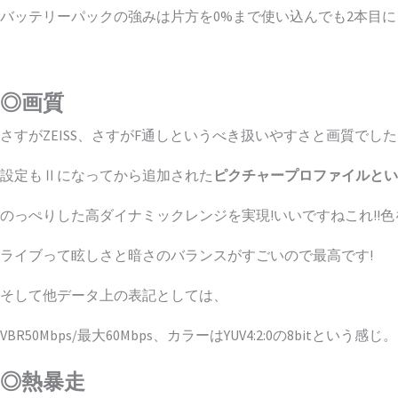
バッテリーパックの強みは片方を0%まで使い込んでも2本目
◎画質
さすがZEISS、さすがF通しというべき扱いやすさと画質でした
設定もⅡになってから追加された
ピクチャープロファイルという
のっぺりした高ダイナミックレンジを実現!いいですねこれ!!色
ライブって眩しさと暗さのバランスがすごいので最高です!
そして他データ上の表記としては、
VBR50Mbps/最大60Mbps、カラーはYUV4:2:0の8
◎熱暴走