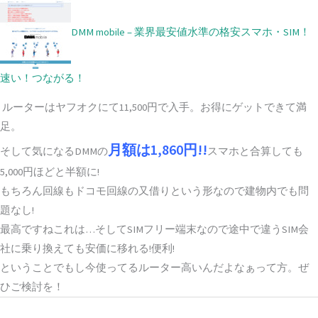
DMM mobile – 業界最安値水準の格安スマホ・SIM！
速い！つながる！
ルーターはヤフオクにて11,500円で入手。お得にゲットできて満
足。
月額は1,860円!!
そして気になるDMMの
スマホと合算しても
5,000円ほどと半額に!
もちろん回線もドコモ回線の又借りという形なので建物内でも問
題なし!
最高ですねこれは…そしてSIMフリー端末なので途中で違うSIM会
社に乗り換えても安価に移れる!便利!
ということでもし今使ってるルーター高いんだよなぁって方。ぜ
ひご検討を！