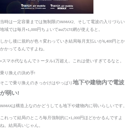
当時は一定容量までは無制限のWiMAX2、そして電波の入りづらい
地域では毎月+1,000円ちょいでauのLTE網が使えると。
しかし後に規約が色々変わっていき結局毎月支払いが
6,400円
とか
かかってるんですよね。
+スマホ代なもんでトータル1万超え。これは使いすぎてるなと。
乗り換えの決め手!
地下や建物内で電波
そこで乗り換えのきっかけはやっぱり
が弱い!
WiMAXは構造上なのかどうしても地下や建物内に弱いらしいです。
これって結局のところ毎月強制的に+1,000円ほどかかるんですよ
ね。結局高いじゃん。