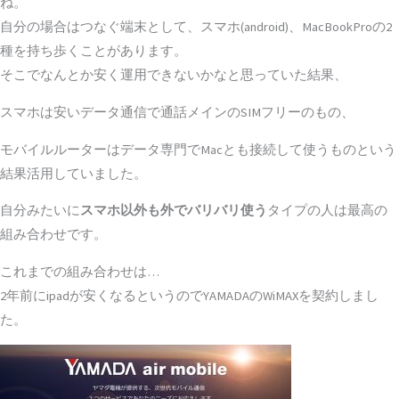
ね。
自分の場合はつなぐ端末として、スマホ(android)、MacBookProの2
種を持ち歩くことがあります。
そこでなんとか安く運用できないかなと思っていた結果、
スマホは安いデータ通信で通話メインのSIMフリーのもの、
モバイルルーターはデータ専門でMacとも接続して使うものという
結果活用していました。
自分みたいに
スマホ以外も外でバリバリ使う
タイプの人は最高の
組み合わせです。
これまでの組み合わせは…
2年前にipadが安くなるというのでYAMADAのWiMAXを契約しまし
た。