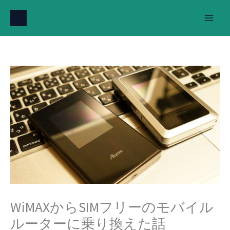
内
容
を
ス
キ
ッ
プ
WiMAXからSIMフリーのモバイル
ルーターに乗り換えた話