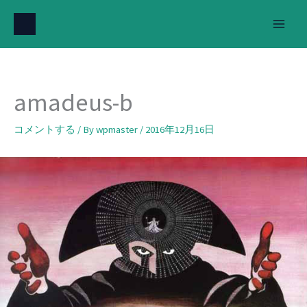
内
容
を
ス
キ
amadeus-b
ッ
プ
コメントする
/ By
wpmaster
/
2016年12月16日