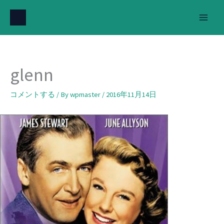
内
容
を
ス
キ
glenn
ッ
プ
コメントする
/ By
wpmaster
/
2016年11月14日